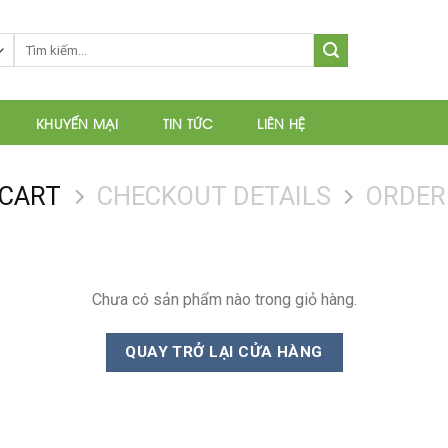
Tìm
kiếm:
KHUYẾN MẠI
TIN TỨC
LIÊN HỆ
 CART
CHECKOUT DETAILS
ORDER
Chưa có sản phẩm nào trong giỏ hàng.
QUAY TRỞ LẠI CỬA HÀNG